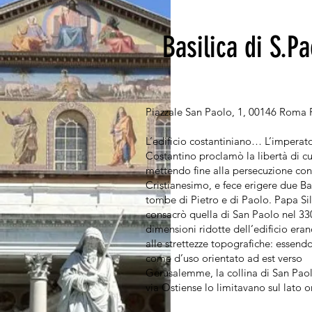
Basilica di S.Pa
Piazzale San Paolo, 1, 00146 Roma R
L’edificio costantiniano… L’imperat
Costantino proclamò la libertà di cu
mettendo fine alla persecuzione cont
Cristianesimo, e fece erigere due Bas
tombe di Pietro e di Paolo. Papa Si
consacrò quella di San Paolo nel 330
dimensioni ridotte dell’edificio era
alle strettezze topografiche: essend
come d’uso orientato ad est verso
Gerusalemme, la collina di San Paol
via Ostiense lo limitavano sul lato o