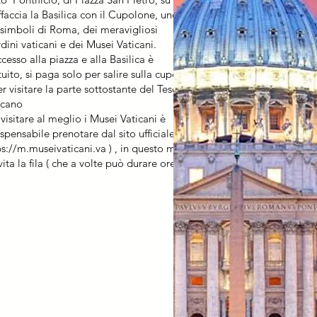
affaccia la Basilica con il Cupolone, uno
 simboli di Roma, dei meravigliosi
rdini vaticani e dei Musei Vaticani.
cesso alla piazza e alla Basilica è
tuito, si paga solo per salire sulla cupola
er visitare la parte sottostante del Tesoro
icano
 visitare al meglio i Musei Vaticani è
spensabile prenotare dal sito ufficiale (
ps://m.museivaticani.va
) , in questo modo
vita la fila ( che a volte può durare ore ).