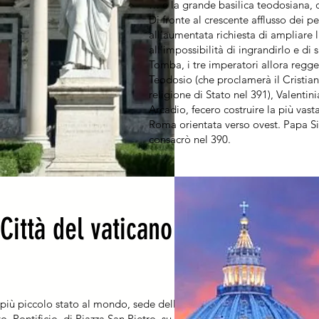
… e la grande basilica teodosiana, d
Di fronte al crescente afflusso dei pe
all’aumentata richiesta di ampliare l
all’impossibilità di ingrandirlo e di 
Tomba, i tre imperatori allora regge
Teodosio (che proclamerà il Cristia
religione di Stato nel 391), Valentini
Arcadio, fecero costruire la più vasta
Roma orientata verso ovest. Papa Sir
consacrò nel 390.
Città del vaticano
l più piccolo stato al mondo, sede dello
to Pontificio, di Piazza San Pietro, su cui